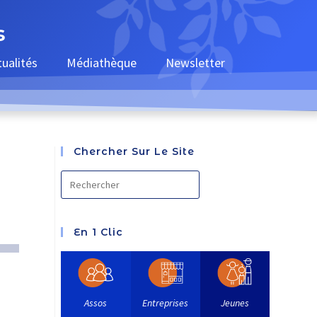
s
tualités
Médiathèque
Newsletter
Chercher Sur Le Site
En 1 Clic
Assos
Entreprises
Jeunes