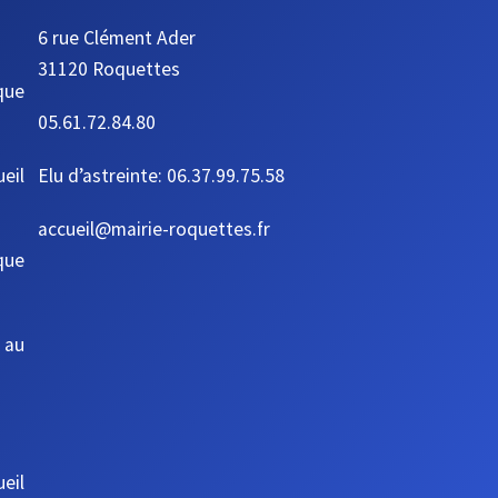
6 rue Clément Ader
31120 Roquettes
que
05.61.72.84.80
ueil
Elu d’astreinte: 06.37.99.75.58
accueil@mairie-roquettes.fr
que
 au
eil