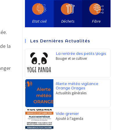
Etat civil
Déchets
Fibre
sée.
Les Dernières Actualités
de la
La rentrée des petits Yogis
Bouger et se cultiver
anger
Alerte météo vigilance
Orange Orages
Actualités générales
Vide-grenier
Ajouté à l'agenda