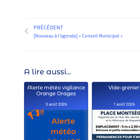
PRÉCÉDENT
[Nouveau à l’agenda] « Conseil Municipal »
A lire aussi...
Alerte météo vigilance
Vide-grenier
Orange Orages
3 août 2026
1 août 2026