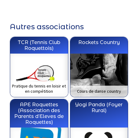
Autres associations
TCR (Tennis Club
Rockets Country
Roquettois)
Pratique du tennis en loisir et
en compétition
Cours de danse country
APE Roquettes
Yogi Panda (Foyer
(Association des
Rural)
Parents d’Eleves de
Roquettes)