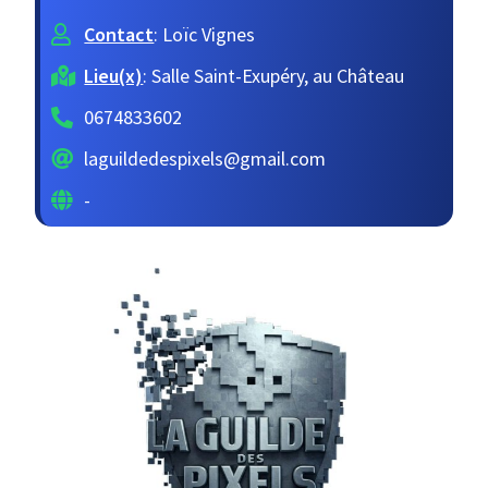
Contact
: Loïc Vignes
Lieu(x)
: Salle Saint-Exupéry, au Château
0674833602
laguildedespixels@gmail.com
-