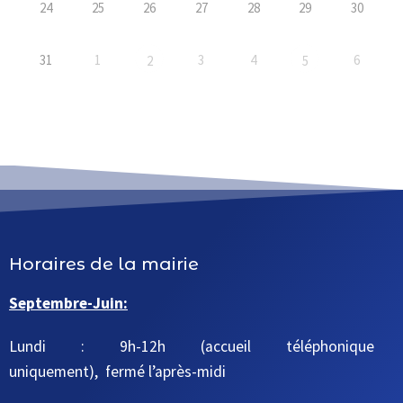
24
25
26
27
28
29
30
31
1
3
4
6
2
5
Horaires de la mairie
Septembre-Juin:
Lundi : 9h-12h (accueil téléphonique
uniquement), fermé l’après-midi