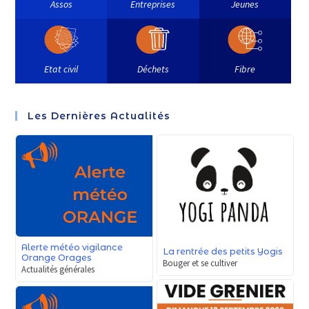
Assos
Entreprises
Jeunes
Etat civil
Déchets
Fibre
Les Dernières Actualités
Alerte météo vigilance
La rentrée des petits Yogis
Orange Orages
Bouger et se cultiver
Actualités générales