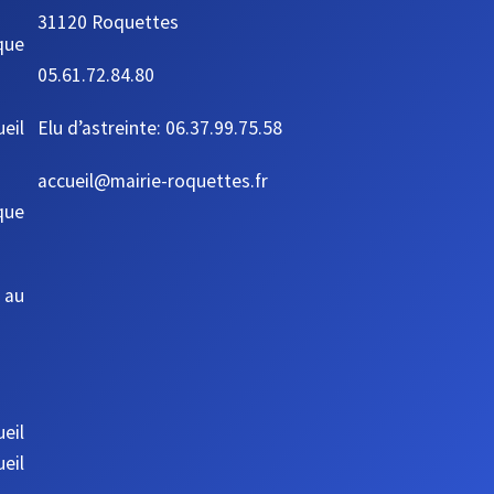
31120 Roquettes
que
05.61.72.84.80
ueil
Elu d’astreinte: 06.37.99.75.58
accueil@mairie-roquettes.fr
que
 au
eil
eil