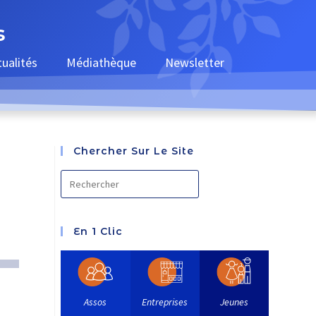
s
tualités
Médiathèque
Newsletter
Chercher Sur Le Site
En 1 Clic
Assos
Entreprises
Jeunes