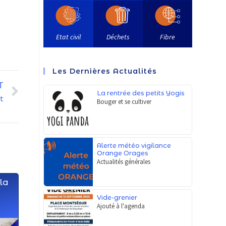
Etat civil
Déchets
Fibre
Les Dernières Actualités
T
La rentrée des petits Yogis
at
Bouger et se cultiver
Alerte météo vigilance
Orange Orages
Actualités générales
 la
Vide-grenier
Ajouté à l'agenda