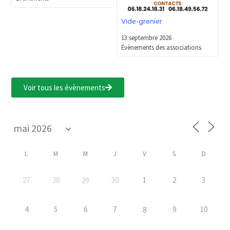
Vide-grenier
13 septembre 2026
Évènements des associations
Voir tous les évènements
L
M
M
J
V
S
D
27
28
30
1
2
3
29
4
5
6
7
9
10
8