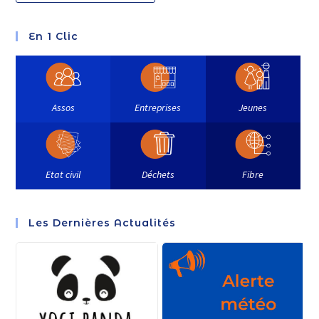
En 1 Clic
Assos
Entreprises
Jeunes
Etat civil
Déchets
Fibre
Les Dernières Actualités