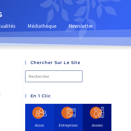
s
tualités
Médiathèque
Newsletter
Chercher Sur Le Site
e
En 1 Clic
Assos
Entreprises
Jeunes