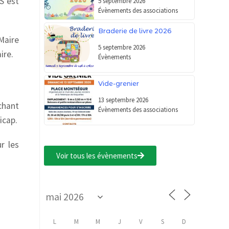
S est
5 septembre 2026
Évènements des associations
Braderie de livre 2026
 Maire
5 septembre 2026
ire.
Évènements
Vide-grenier
13 septembre 2026
chant
Évènements des associations
icap.
r les
Voir tous les évènements
L
M
M
J
V
S
D