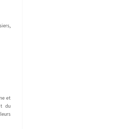
iers,
ne et
nt du
leurs