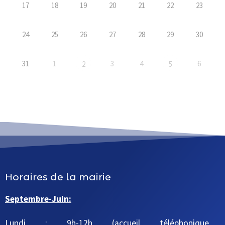
17
18
19
20
21
22
23
24
25
26
27
28
29
30
31
1
3
4
6
2
5
Horaires de la mairie
Septembre-Juin:
Lundi : 9h-12h (accueil téléphonique