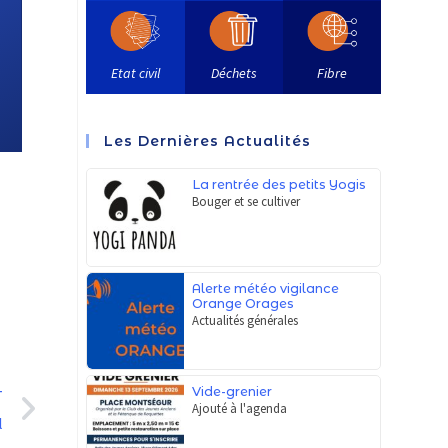
Etat civil
Déchets
Fibre
Les Dernières Actualités
La rentrée des petits Yogis
Bouger et se cultiver
Alerte météo vigilance
Orange Orages
Actualités générales
Vide-grenier
T
Ajouté à l'agenda
l