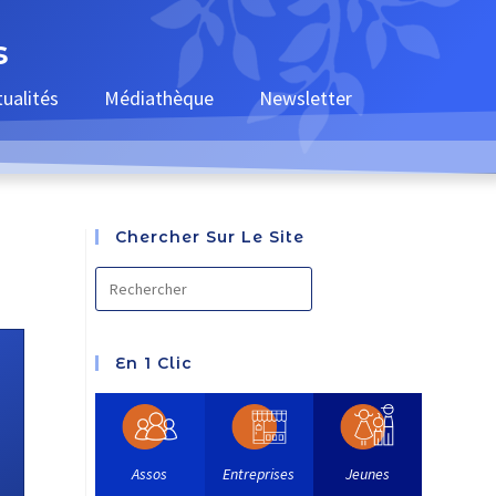
s
tualités
Médiathèque
Newsletter
Chercher Sur Le Site
En 1 Clic
Assos
Entreprises
Jeunes