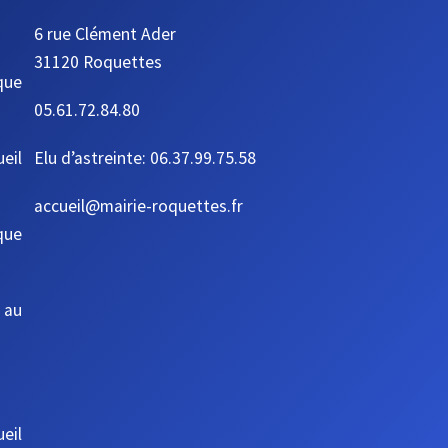
6 rue Clément Ader
31120 Roquettes
que
05.61.72.84.80
ueil
Elu d’astreinte: 06.37.99.75.58
accueil@mairie-roquettes.fr
que
 au
eil