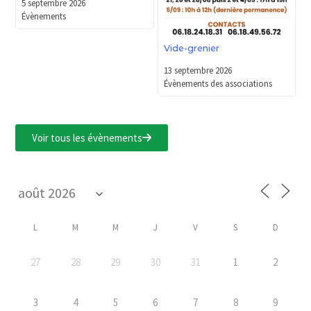
5 septembre 2026
Évènements
Vide-grenier
13 septembre 2026
Évènements des associations
Voir tous les évènements
L
M
M
J
V
S
D
27
28
29
30
31
1
2
3
4
5
6
7
8
9