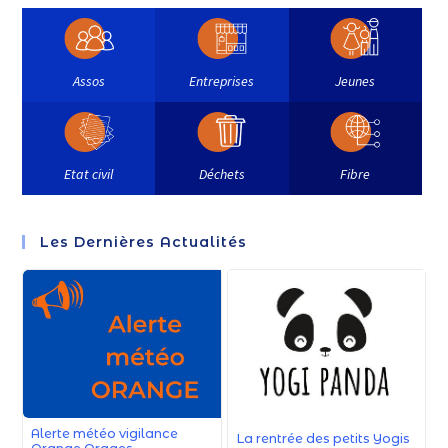
Assos
Entreprises
Jeunes
Etat civil
Déchets
Fibre
Les Dernières Actualités
Alerte météo vigilance
La rentrée des petits Yogis