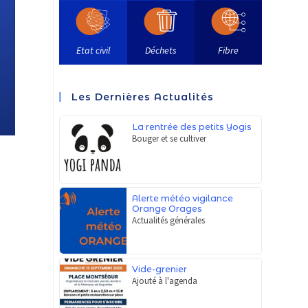
Etat civil
Déchets
Fibre
Les Dernières Actualités
La rentrée des petits Yogis
Bouger et se cultiver
Alerte météo vigilance
Orange Orages
Actualités générales
Vide-grenier
Ajouté à l'agenda