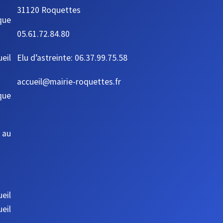
31120 Roquettes
que
05.61.72.84.80
ueil
Elu d’astreinte: 06.37.99.75.58
accueil@mairie-roquettes.fr
que
 au
eil
eil