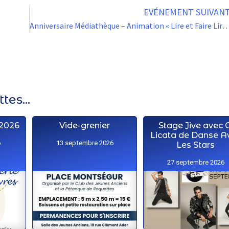
EVÉNEMENT SUIVAN
Anniversaire Médiathèque – Animation « Lire et F
es...
 2026
Vide-grenier
Stage Jive avec C
Licata de Danse A
6
13 septembre 2026
Les Stars
27 septembre 2026