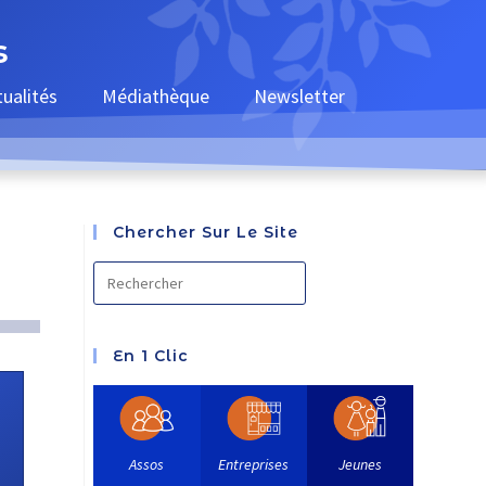
s
tualités
Médiathèque
Newsletter
Chercher Sur Le Site
En 1 Clic
Assos
Entreprises
Jeunes