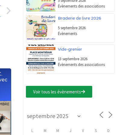
5 septembre 2026
Évènements des associations
T
aire Lire »
Braderie de livre 2026
5 septembre 2026
Évènements
Vide-grenier
13 septembre 2026
Évènements des associations
.
vec
Voir tous les évènements
L
M
M
J
V
S
D