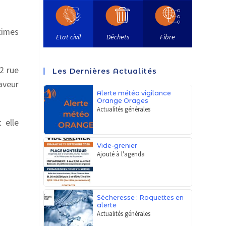
times
Etat civil
Déchets
Fibre
12 rue
Les Dernières Actualités
aveur
Alerte météo vigilance
Orange Orages
Actualités générales
 elle
Vide-grenier
Ajouté à l'agenda
Sécheresse : Roquettes en
alerte
Actualités générales