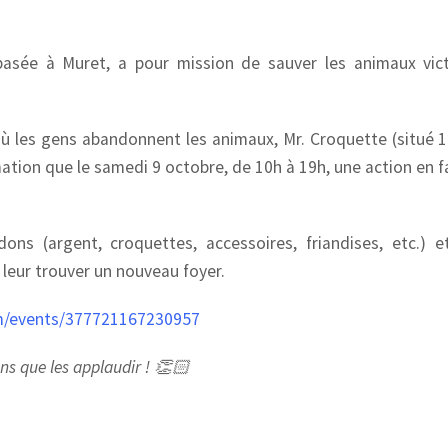
asée à Muret, a pour mission de sauver les animaux vic
de où les gens abandonnent les animaux, Mr. Croquette (situé 
ion que le samedi 9 octobre, de 10h à 19h, une action en f
ons (argent, croquettes, accessoires, friandises, etc.) et
 leur trouver un nouveau foyer.
m/events/377721167230957
s que les applaudir ! 👏🏻