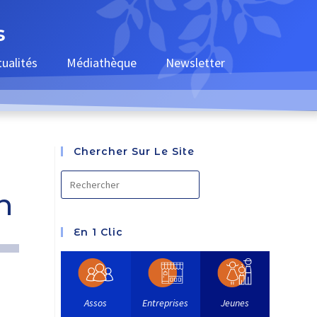
s
tualités
Médiathèque
Newsletter
Chercher Sur Le Site
n
En 1 Clic
Assos
Entreprises
Jeunes