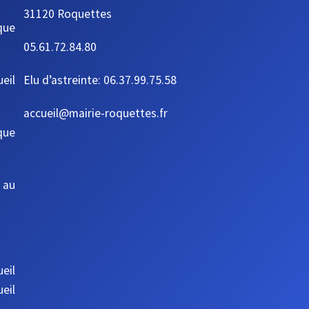
31120 Roquettes
que
05.61.72.84.80
ueil
Elu d’astreinte: 06.37.99.75.58
accueil@mairie-roquettes.fr
que
 au
eil
eil