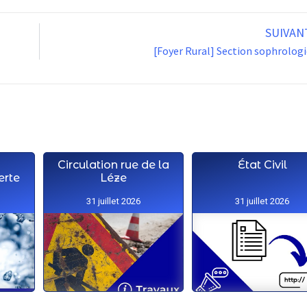
SUIVAN
[Foyer Rural] Section sophrolog
Circulation rue de la
État Civil
erte
Léze
31 juillet 2026
31 juillet 2026