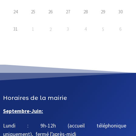
24
25
26
27
28
29
30
31
1
3
4
6
2
5
Horaires de la mairie
Septembre-Juin:
Lundi : 9h-12h (accueil téléphonique
uniquement), fermé l’après-midi