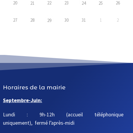
20
22
23
26
21
24
25
27
28
30
31
1
2
29
Horaires de la mairie
Septembre-Juin:
Lundi : 9h-12h (accueil téléphonique
uniquement), fermé l’après-midi