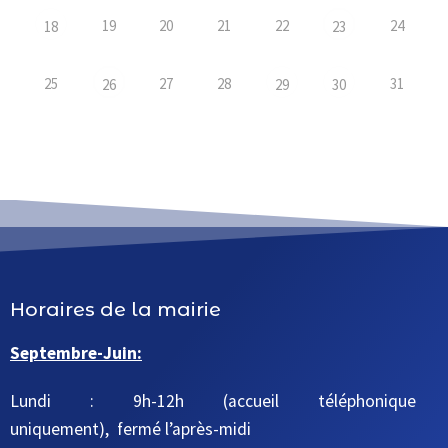
19
20
21
22
24
18
23
25
27
28
31
26
29
30
Horaires de la mairie
Septembre-Juin:
Lundi : 9h-12h (accueil téléphonique
uniquement), fermé l’après-midi