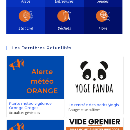
Assos
Entreprises
Jeunes
Etat civil
Déchets
Fibre
Les Dernières Actualités
Alerte météo vigilance
La rentrée des petits Yogis
Orange Orages
Bouger et se cultiver
Actualités générales